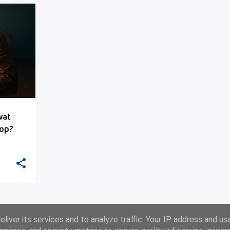
wat
oop?
MORE POSTS
liver its services and to analyze traffic. Your IP address and us