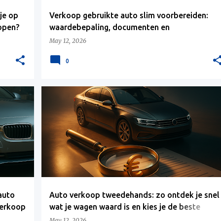
je op
Verkoop gebruikte auto slim voorbereiden:
kopen?
waardebepaling, documenten en
verkoopopties in België en Nederland
May 12, 2026
0
auto
Auto verkoop tweedehands: zo ontdek je snel
verkoop
wat je wagen waard is en kies je de beste
verkooproute
May 12, 2026