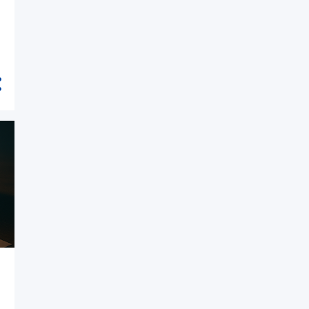
1
December
7
2026
7
May
Tweedehands auto
verkopen contract: wat
regel je b...
2de hands auto verkopen:
wat is je wagen nog waard...
Auto verkopen 2dehands:
wanneer particulier, inrui...
Auto verkoop tweedehands:
zo ontdek je snel wat je...
Tweedehands verkopen: zo
bereid je je auto slim vo...
Verkoop gebruikte auto slim
voorbereiden: waardebe...