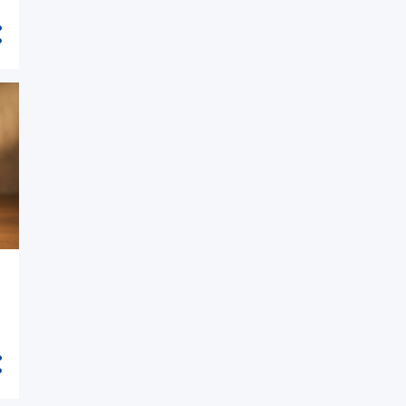
Bedrijfswagen kopen
occasion: waar let je op als j...