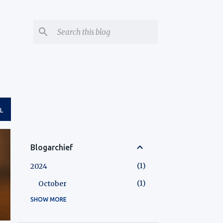
L
Blogarchief
1
2024
1
October
SHOW MORE
2
2025
1
March